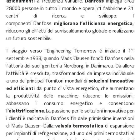
azionamenti
a frequenza variabile.
Danfoss
impiega circa
28000 persone in tutto il mondo e opera 71 fabbriche e 21
centri di ricerca e sviluppo. I
componenti Danfoss
migliorano l’efficienza energetica
,
riducono gli effetti del surriscaldamento globale e realizzano
un futuro sostenibile.
Il viaggio verso l’Engineering Tomorrow è iniziato il 1°
settembre 1933, quando Mads Clausen fondò Danfoss nella
fattoria dei suoi genitori a Nordborg, in Danimarca. Da allora
l’attività è cresciuta, trasformandosi da impresa individuale
a uno dei principali fornitori mondiali di
soluzioni innovative
ed efficienti
dal punto di vista energetico, che aumentano
la produttività delle macchine, riducono le emissioni,
abbassano il consumo energetico e consentono
l’elettrificazione
.
La passione per le soluzioni innovative per
i clienti è radicata in Danfoss fin dalle primissime invenzioni
di Mads Clausen. Dalla
valvola termostatica
di espansione
per impianti di refrigerazione, ad uno dei primi termostati al