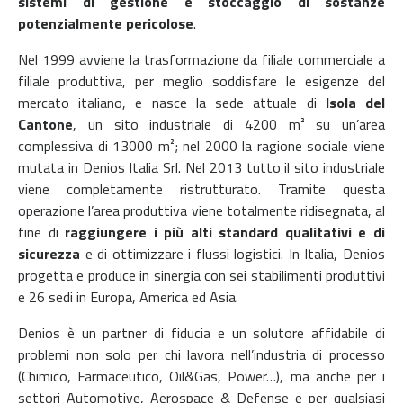
sistemi di gestione e stoccaggio di sostanze
potenzialmente pericolose
.
Nel 1999 avviene la trasformazione da filiale commerciale a
filiale produttiva, per meglio soddisfare le esigenze del
mercato italiano, e nasce la sede attuale di
Isola del
Cantone
, un sito industriale di 4200 m² su un’area
complessiva di 13000 m²; nel 2000 la ragione sociale viene
mutata in Denios Italia Srl. Nel 2013 tutto il sito industriale
viene completamente ristrutturato. Tramite questa
operazione l’area produttiva viene totalmente ridisegnata, al
fine di
raggiungere i più alti standard qualitativi e di
sicurezza
e di ottimizzare i flussi logistici. In Italia, Denios
progetta e produce in sinergia con sei stabilimenti produttivi
e 26 sedi in Europa, America ed Asia.
Denios è un partner di fiducia e un solutore affidabile di
problemi non solo per chi lavora nell’industria di processo
(Chimico, Farmaceutico, Oil&Gas, Power…), ma anche per i
settori Automotive, Aerospace & Defense e per qualsiasi