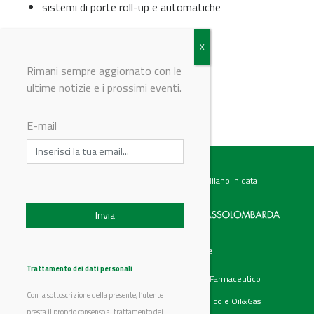
sistemi di porte roll-up e automatiche
© Riproduzione riservata
Rimani sempre aggiornato con le
ultime notizie e i prossimi eventi.
E-mail
Testata giornalistica registrata presso il Tribunale di Milano in data
07.02.2017 al n. 60 Editrice Industriale è associata a:
Menu
Categorie
Chi siamo
Ambiente
Trattamento dei dati personali
Articoli
Chimico e Farmaceutico
Prodotti
Energia
Con la sottoscrizione della presente, l’utente
Aziende
Petrolchimico e Oil&Gas
Eventi
presta il proprio consenso al trattamento dei