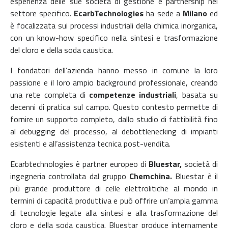
esperienza delle sue società di gestione e partnership nel
settore specifico.
EcarbTechnologies
ha sede a
Milano
ed
è focalizzata sui processi industriali della chimica inorganica,
con un know-how specifico nella sintesi e trasformazione
del cloro e della soda caustica.
I fondatori dell’azienda hanno messo in comune la loro
passione e il loro ampio background professionale, creando
una rete completa di
competenze industriali
, basata su
decenni di pratica sul campo. Questo contesto permette di
fornire un supporto completo, dallo studio di fattibilità fino
al debugging del processo, al debottlenecking di impianti
esistenti e all’assistenza tecnica post-vendita.
Ecarbtechnologies è partner europeo di
Bluestar,
società di
ingegneria controllata dal gruppo
Chemchina.
Bluestar è il
più grande produttore di celle elettrolitiche al mondo in
termini di capacità produttiva e può offrire un’ampia gamma
di tecnologie legate alla sintesi e alla trasformazione del
cloro e della soda caustica. Bluestar produce internamente