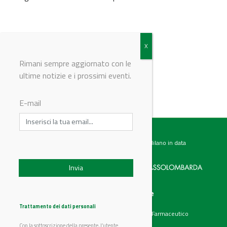
© Riproduzione riservata
Rimani sempre aggiornato con le
ultime notizie e i prossimi eventi.
E-mail
Testata giornalistica registrata presso il Tribunale di Milano in data
07.02.2017 al n. 60 Editrice Industriale è associata a:
Menu
Categorie
Chi siamo
Ambiente
Trattamento dei dati personali
Articoli
Chimico e Farmaceutico
Prodotti
Energia
Con la sottoscrizione della presente, l’utente