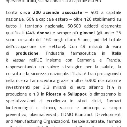
operano in Italia, sia nazionali sia a capitale estero.
Conta
circa 200 aziende associate
– 40% a capitale
nazionale, 60% a capitale estero – oltre 120 stabilimenti su
tutto il territorio nazionale, 68.600 addetti altamente
qualificati (44%
donne
) e sempre più
giovani
(gli under 35
sono cresciuti del 16% negli ultimi 5 anni, più del totale
dell’occupazione del settore). Con 49 miliardi di euro
di
produzione
, l’industria farmaceutica in Italia
è
leader
nell’UE insieme con Germania e Francia,
rappresentando un valore strategico per la salute, la
crescita e la sicurezza nazionale.
L’Italia è tra i protagonisti
nella ricerca farmaceutica grazie a oltre 6.900 ricercatori e
investimenti per 3,3 miliardi di euro all’anno (1,4 in
produzione e 1,9 in
Ricerca e Sviluppo
): lo dimostrano le
specializzazioni di eccellenza in studi clinici, farmaci
biotecnologici e chimici, vaccini e anticorpi a scopo
preventivo, plasmaderivati, CDMO (Contract Development
and Manufacturing Organization), terapie avanzate, farmaci