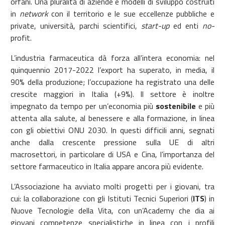
orfani. Una pluralità di aziende e modelli di sviluppo costruiti
in
network
con il territorio e le sue eccellenze pubbliche e
private, università, parchi scientifici,
start-up
ed enti
no-
profit.
L’industria farmaceutica dà forza all’intera economia: nel
quinquennio 2017-2022 l’export ha superato, in media, il
90% della produzione; l’occupazione ha registrato una delle
crescite maggiori in Italia (+9%). Il settore è inoltre
impegnato da tempo per un’economia più
sostenibile
e più
attenta alla salute, al benessere e alla formazione, in linea
con gli obiettivi ONU 2030. In questi difficili anni, segnati
anche dalla crescente pressione sulla UE di altri
macrosettori, in particolare di USA e Cina, l’importanza del
settore farmaceutico in Italia appare ancora più evidente.
L’Associazione ha avviato molti progetti per i giovani, tra
cui: la collaborazione con gli Istituti Tecnici Superiori (
ITS
) in
Nuove Tecnologie della Vita, con un’Academy che dia ai
giovani competenze specialistiche in linea con i profili