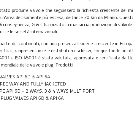
 stato produrre valvole che seguissero la richiesta crescente del m
n un’area decisamente più estesa, distante 30 km da Milano. Questa
Di conseguenza, G & C ha iniziato la massiccia produzione di valvole 
utte le società internazionali.
r parte dei continenti, con una presenza leader e crescente in Euro
 filiali, rappresentanze e distributori esclusivi, conquistando un’ot
14001 e ISO 45001 è stata valutata, approvata e certificata da Lloy
mondiale delle valvole plug. Prodotti:
VALVES API 6D & API 6A
REE WAY AND FULLY JACKETED
E API 6D – 2 WAYS, 3 & 4 WAYS MULTIPORT
PLUG VALVES API 6D & API 6A