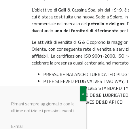
L’obiettivo di Galli & Cassina Spa, sin dal 1919, è
cui è stata costituita una nuova Sede a Solaro, i
commerciale nel mercato del
petrolio e del gas
. 
diventando
uno dei fornitori di riferimento
per t
Le attività di vendita di G & C coprono la maggio
Oriente, con conseguente rete di vendita e servizio
affidabili. La certificazione ISO 9001-2008, ISO 
celebrare la presenza quasi centenaria nel mercato 
PRESSURE BALANCED LUBRICATED
PLUG 
PTFE SLEEVED PLUG VALVES TWO WAY,
T
LUBRICATED PLUG VALVES STANDARD TYP
PRESSURE BALANCED
DB&B LUBRICATED 
DUAL SEAL PLUG
VALVES DB&B API 6D
Rimani sempre aggiornato con le
ultime notizie e i prossimi eventi.
© Riproduzione riservata
E-mail