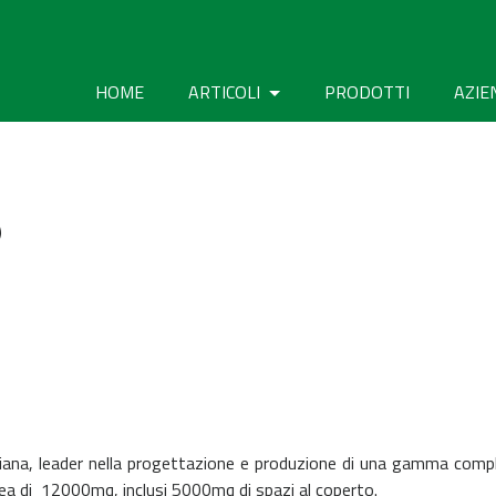
HOME
ARTICOLI
PRODOTTI
AZIE
)
liana, leader nella progettazione e produzione di una gamma comp
rea di 12000mq, inclusi 5000mq di spazi al coperto.