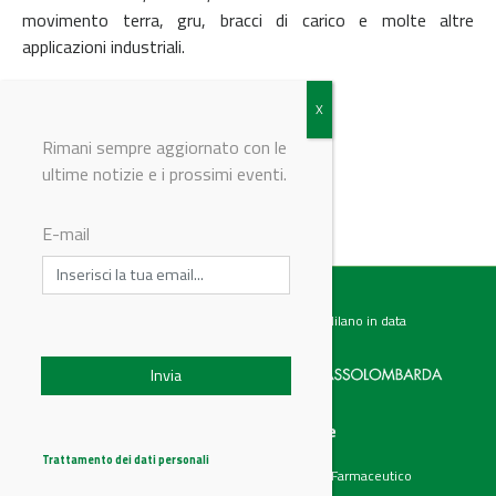
movimento terra, gru, bracci di carico e molte altre
applicazioni industriali.
© Riproduzione riservata
Rimani sempre aggiornato con le
ultime notizie e i prossimi eventi.
E-mail
Testata giornalistica registrata presso il Tribunale di Milano in data
07.02.2017 al n. 60 Editrice Industriale è associata a:
Menu
Categorie
Chi siamo
Ambiente
Trattamento dei dati personali
Articoli
Chimico e Farmaceutico
Prodotti
Energia