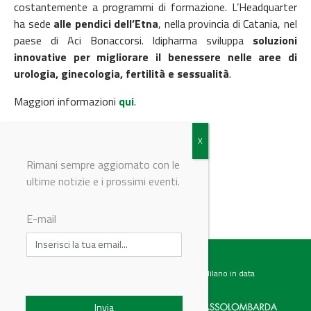
costantemente a programmi di formazione. L’Headquarter
ha sede
alle pendici dell’Etna
, nella provincia di Catania, nel
paese di Aci Bonaccorsi. Idipharma sviluppa
soluzioni
innovative per migliorare il benessere nelle aree di
urologia, ginecologia, fertilità e sessualità
.
Maggiori informazioni
qui
.
© Riproduzione riservata
Rimani sempre aggiornato con le
ultime notizie e i prossimi eventi.
E-mail
Testata giornalistica registrata presso il Tribunale di Milano in data
07.02.2017 al n. 60 Editrice Industriale è associata a: