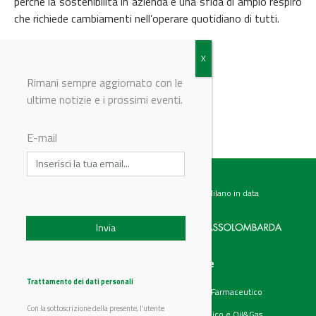
perché la sostenibilità in azienda è una sfida di ampio respiro
che richiede cambiamenti nell’operare quotidiano di tutti.
© Riproduzione riservata
Rimani sempre aggiornato con le
ultime notizie e i prossimi eventi.
E-mail
Testata giornalistica registrata presso il Tribunale di Milano in data
07.02.2017 al n. 60 Editrice Industriale è associata a:
Menu
Categorie
Chi siamo
Ambiente
Trattamento dei dati personali
Articoli
Chimico e Farmaceutico
Prodotti
Energia
Con la sottoscrizione della presente, l’utente
Aziende
Petrolchimico e Oil&Gas