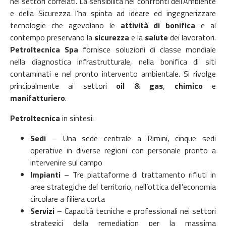
nei settori correlati. La sensibilità nei confronti dell’Ambiente
e della Sicurezza l’ha spinta ad ideare ed ingegnerizzare
tecnologie che agevolano le
attività di bonifica
e al
contempo preservano la
sicurezza
e la
salute
dei lavoratori.
Petroltecnica Spa
fornisce soluzioni di classe mondiale
nella diagnostica infrastrutturale, nella bonifica di siti
contaminati e nel pronto intervento ambientale. Si rivolge
principalmente ai settori
oil & gas
,
chimico
e
manifatturiero
.
Petroltecnica
in sintesi:
Sedi
–
Una sede centrale a Rimini, cinque sedi
operative in diverse regioni con personale pronto a
intervenire sul campo
Impianti
–
Tre piattaforme di trattamento rifiuti in
aree strategiche del territorio, nell’ottica dell’economia
circolare a filiera corta
Servizi
–
Capacità tecniche e professionali nei settori
strategici della remediation per la massima