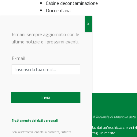
Cabine decontaminazione
Docce d’aria
Cappe
Cappe Down Cross
Filtri per Industria
Rimani sempre aggiornato con le
ultime notizie e i prossimi eventi.
© Riproduzione riservata
E-mail
IndustryChemistry
Testata giornalistica registrata presso il Tribunale di Milano in dat
Trattamento dei dati personali
Se vuoi diventare nostro inserzionista, dai un’occhiata ai
nostri
Con la sottoscrizione della presente, l’utente
Scarica il mediakit
per maggiori dettagli in merito.