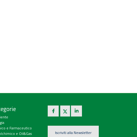
egorie
iente
gia
ico e Farmaceutico
Iscriviti alla Newsletter
olchimico e Oil&Gas