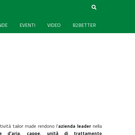
NDE
EVENTI
VIDEO
B2BETTER
tività tailor made rendono l’
azienda leader
nella
e d’aria
,
cappe
,
unità di trattamento