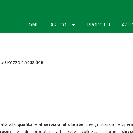
HOME
ARTICOLI
PRODOTTI
AZIE
0060 Pozzo d’Adda (MI)
tata alla
qualità
e al
servizio al cliente
. Design italiano e opera
room
e di prodotti ad esse collegati, come
docc