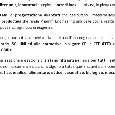
ilter unit
,
laboratori
completi e
arredi inox
su misura, in piena con
stemi di progettazione avanzati
che assicurano i massimi livell
 produttiva
che rende Phamm Engineering una delle poche realtà 
sposte ad ogni tipo di esigenza.
lighi normativi in merito alla qualità dell’aria negli ambienti di l
ards ISO, UNI ed alle normative in vigore CEI e CEE ATEX
e
C GMPs
.
ealizzazione e gestione di
sistemi filtranti per aria per tutti i se
uzioni di camera bianca si rivolgono a tutte quelle attività che op
eutico, medico, alimentare, ottico, cosmetico, biologico, mecc