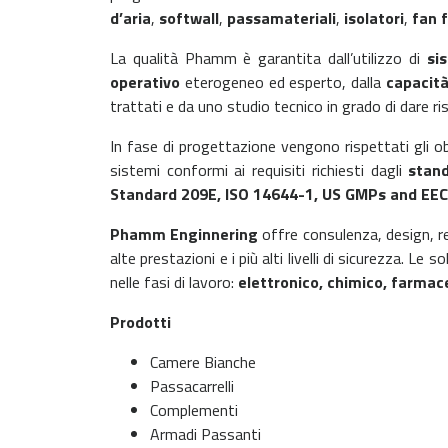
d’aria
,
softwall
,
passamateriali
,
isolatori
,
fan f
La qualità Phamm è garantita dall’utilizzo di
si
operativo
eterogeneo ed esperto, dalla
capacità
trattati e da uno studio tecnico in grado di dare ri
In fase di progettazione vengono rispettati gli obb
sistemi conformi ai requisiti richiesti dagli
stand
Standard 209E, ISO 14644-1, US GMPs and EE
Phamm Enginnering
offre consulenza, design, r
alte prestazioni e i più alti livelli di sicurezza.
Le sol
nelle fasi di lavoro:
elettronico, chimico, farmac
Prodotti
Camere Bianche
Passacarrelli
Complementi
Armadi Passanti