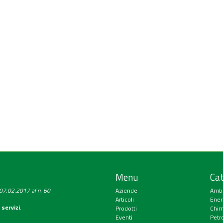
Menu
Cat
a 07.02.2017 al n. 60
Aziende
Amb
Articoli
Ener
 servizi
.
Prodotti
Chim
Eventi
Petr