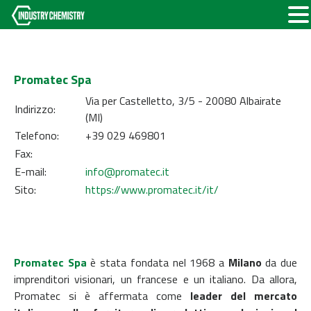
Promatec Spa
Via per Castelletto, 3/5 - 20080 Albairate
Indirizzo:
(MI)
Telefono:
+39 029 469801
Fax:
E-mail:
info@promatec.it
Sito:
https://www.promatec.it/it/
Promatec Spa
è stata fondata nel 1968 a
Milano
da due
imprenditori visionari, un francese e un italiano. Da allora,
Promatec si è affermata come
leader del mercato