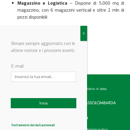
Magazzino e Logistica
– Dispone di 5.000 mq di
magazzino, con 6 magazzini verticali e oltre 2 mln di
pezzi disponibili
© Riproduzione riservata
Rimani sempre aggiornato con le
ultime notizie e i prossimi eventi.
E-mail
Testata giornalistica registrata presso il Tribunale di Milano in data
07.02.2017 al n. 60 Editrice Industriale è associata a:
Menu
Categorie
Chi siamo
Ambiente
Trattamento dei dati personali
Articoli
Chimico e Farmaceutico