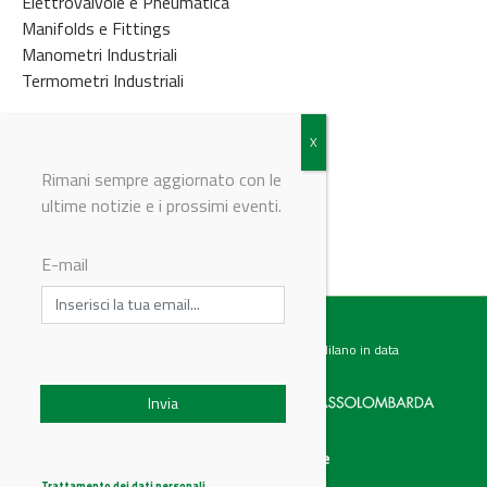
Elettrovalvole e Pneumatica
Manifolds e Fittings
Manometri Industriali
Termometri Industriali
© Riproduzione riservata
Rimani sempre aggiornato con le
ultime notizie e i prossimi eventi.
E-mail
Testata giornalistica registrata presso il Tribunale di Milano in data
07.02.2017 al n. 60 Editrice Industriale è associata a:
Menu
Categorie
Chi siamo
Ambiente
Trattamento dei dati personali