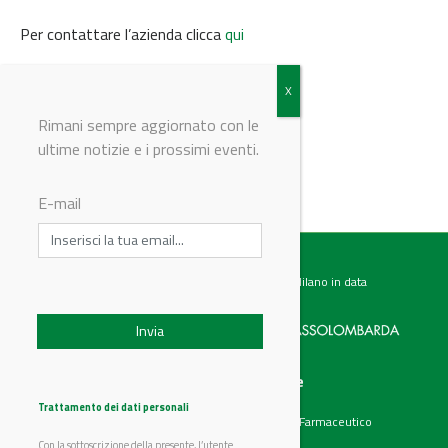
Per contattare l’azienda clicca
qui
© Riproduzione riservata
Rimani sempre aggiornato con le
ultime notizie e i prossimi eventi.
E-mail
Testata giornalistica registrata presso il Tribunale di Milano in data
07.02.2017 al n. 60 Editrice Industriale è associata a:
Menu
Categorie
Chi siamo
Ambiente
Trattamento dei dati personali
Articoli
Chimico e Farmaceutico
Prodotti
Energia
Con la sottoscrizione della presente, l’utente