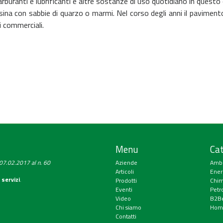
 carburanti e lubrificanti e altre sostanze di uso quotidiano in ques
sina con sabbie di quarzo o marmi.
Nel corso degli anni il paviment
i commerciali.
Menu
Cat
a 07.02.2017 al n. 60
Aziende
Amb
Articoli
Ener
 servizi
.
Prodotti
Chim
Eventi
Petr
Video
B2Be
Chi siamo
Hom
Contatti