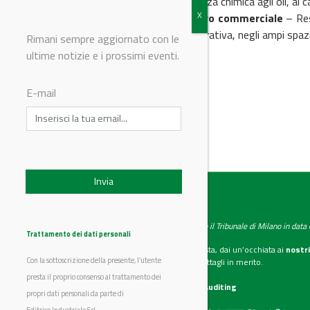
piccole aree e resistenza chimica agli oli, ai
Pavimento per centro commerciale
–
Re
la sua versatilità decorativa, negli ampi spaz
Rimani sempre aggiornato con le
ultime notizie e i prossimi eventi.
© Riproduzione riservata
E-mail
IndustryChemistry
Testata giornalistica registrata presso il Tribunale di Milano in dat
Trattamento dei dati personali
Se vuoi diventare nostro inserzionista, dai un’occhiata ai
nostri
Con la sottoscrizione della presente, l’utente
Scarica il mediakit
per maggiori dettagli in merito.
presta il proprio consenso al trattamento dei
La nostra certificazione
CSST WebAuditing
propri dati personali da parte di