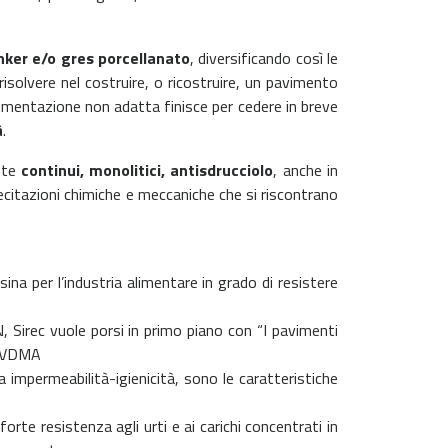
inker e/o gres porcellanato
, diversificando così le
risolvere nel costruire, o ricostruire, un pavimento
pavimentazione non adatta finisce per cedere in breve
à
.
nte
continui, monolitici, antisdrucciolo
, anche in
lecitazioni chimiche e meccaniche che si riscontrano
ina per l’industria alimentare in grado di resistere
 Sirec vuole porsi in primo piano con “I pavimenti
a VDMA
a impermeabilità-igienicità, sono le caratteristiche
rte resistenza agli urti e ai carichi concentrati in