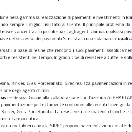
urre nella gamma la realizzazione di pavimenti e rivestimenti in
kl
o sempre il miglior risultato al Cliente. Il principale problema da 
ntensi e concentrati in piccoli spazi, agli agenti chimici, qualsiasi 
iave del successo dei pavimenti Sirec sta in una sola parola:
qualit
ersatili a base di resine che rendono i suoi pavimenti assolutame
ti e resistenti nel tempo. In grado cioè di resistere a tutte le sol
ina, Kinkler, Gres Porcellanato. Sirec realizza pavimentazioni in res
sione degli agenti chimici
sivi
– Resina.
Grazie alla collaborazione con l’azienda ALPHAPLAN,
una pavimentazione perfettamente conforme alle recenti Linee guid
 Kinkler, Gres Porcellanato.
La resistenza alle materie chimiche e l
chimico-farmaceutica
dustria metalmeccanica la SIREC propone pavimentazioni dotate di fo