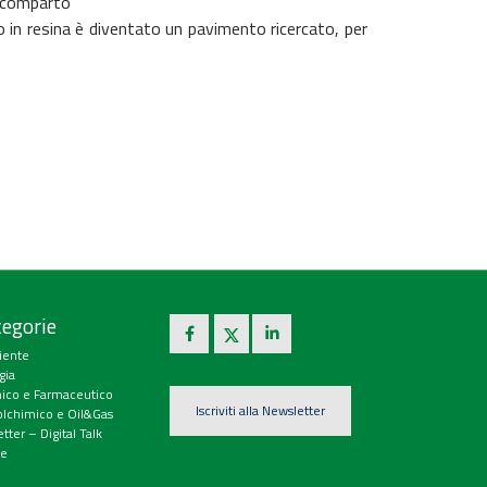
to comparto
o in resina è diventato un pavimento ricercato, per
egorie
iente
gia
ico e Farmaceutico
Iscriviti alla Newsletter
olchimico e Oil&Gas
tter – Digital Talk
e