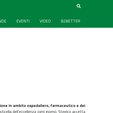
NDE
EVENTI
VIDEO
B2BETTER
zione in ambito ospedaliero, farmaceutico e dei
asticella dell’eccellenza ogni giorno. Steelco accetta