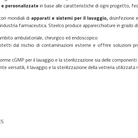
e e personalizzate
in base alle caratteristiche di ogni progetto, fe
tori mondiali di
apparati e sistemi per il lavaggio,
disinfezione e
ll’industria farmaceutica. Steelco produce apparecchiature in grado di
n ambito ambulatoriale, chirurgico ed endoscopico
otetti dal rischio di contaminazioni esterne e offrire soluzioni 
norme cGMP per il lavaggio e la sterilizzazione sia delle componenti u
versatili, il lavaggio e la sterilizzazione della vetreria utilizzata n
ES