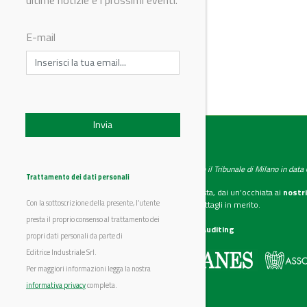
ultime notizie e i prossimi eventi.
© Riproduzione riservata
E-mail
IndustryChemistry
Testata giornalistica registrata presso il Tribunale di Milano in dat
Trattamento dei dati personali
Se vuoi diventare nostro inserzionista, dai un’occhiata ai
nostri
Con la sottoscrizione della presente, l’utente
Scarica il mediakit
per maggiori dettagli in merito.
presta il proprio consenso al trattamento dei
La nostra certificazione
CSST WebAuditing
propri dati personali da parte di
Editrice Industriale Srl.
Editrice Industriale è associata a:
Per maggiori informazioni legga la nostra
informativa privacy
completa.