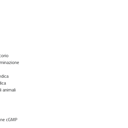
torio
taminazione
edica
dica
i animali
ione cGMP