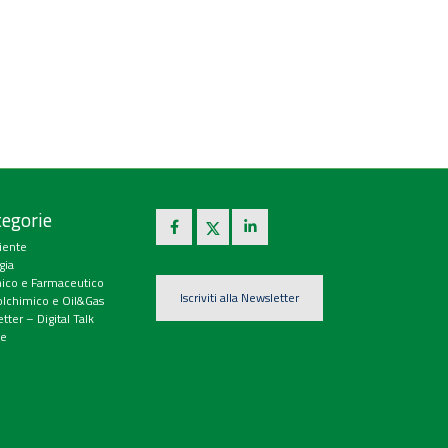
egorie
iente
gia
ico e Farmaceutico
Iscriviti alla Newsletter
olchimico e Oil&Gas
tter – Digital Talk
e