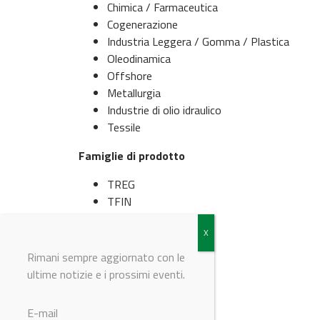
Chimica / Farmaceutica
Cogenerazione
Industria Leggera / Gomma / Plastica
Oleodinamica
Offshore
Metallurgia
Industrie di olio idraulico
Tessile
Famiglie di prodotto
TREG
TFIN
TRECOGEN
TPLATE
TEV TCHILL
Rimani sempre aggiornato con le
ultime notizie e i prossimi eventi.
© Riproduzione riservata
E-mail