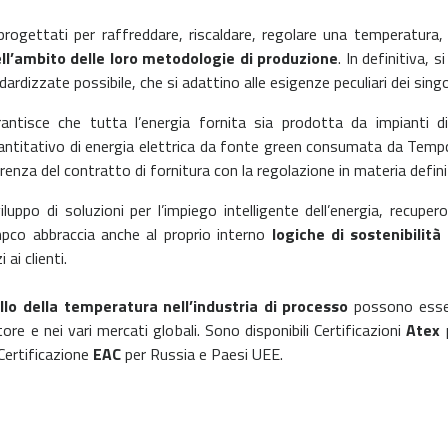
ogettati per raffreddare, riscaldare, regolare una temperatura, 
ll’ambito delle loro metodologie di produzione
. In definitiva, 
ndardizzate possibile, che si adattino alle esigenze peculiari dei singol
ntisce che tutta l’energia fornita sia prodotta da impianti di
quantitativo di energia elettrica da fonte green consumata da Tem
enza del contratto di fornitura con la regolazione in materia definita 
uppo di soluzioni per l’impiego intelligente dell’energia, recuper
pco abbraccia anche al proprio interno
logiche di sostenibilità
 ai clienti.
lo della temperatura nell’industria di processo
possono essere
tore e nei vari mercati globali. Sono disponibili Certificazioni
Atex
p
Certificazione
EAC
per Russia e Paesi UEE.