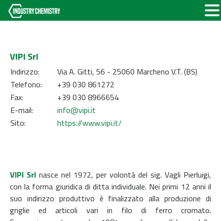
VIPI Srl
Indirizzo:
Via A. Gitti, 56 - 25060 Marcheno V.T. (BS)
Telefono:
+39 030 861272
Fax:
+39 030 8966654
E-mail:
info@vipi.it
Sito:
https://www.vipi.it/
VIPI Srl
nasce nel 1972, per volontà del sig. Vagli Pierluigi,
con la forma giuridica di ditta individuale. Nei primi 12 anni il
suo indirizzo produttivo è finalizzato alla produzione di
griglie ed articoli vari in filo di ferro cromato.