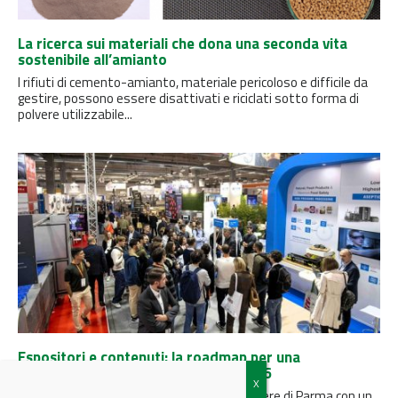
La ricerca sui materiali che dona una seconda vita
sostenibile all’amianto
I rifiuti di cemento-amianto, materiale pericoloso e difficile da
gestire, possono essere disattivati ​​e riciclati sotto forma di
polvere utilizzabile...
Espositori e contenuti: la roadmap per una
partecipazione mirata a Labotec 2026
Il 27 e 28 ottobre 2026 Labotec tornerà a Fiere di Parma con un