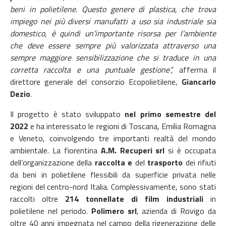
beni in polietilene. Questo genere di plastica, che trova
impiego nei più diversi manufatti a uso sia industriale sia
domestico, è quindi un’importante risorsa per l’ambiente
che deve essere sempre più valorizzata attraverso una
sempre maggiore sensibilizzazione che si traduce in una
corretta raccolta e una puntuale gestione”,
afferma il
direttore generale del consorzio Ecopolietilene,
Giancarlo
Dezio
.
Il progetto è stato sviluppato
nel primo semestre del
2022
e ha interessato le regioni di Toscana, Emilia Romagna
e Veneto, coinvolgendo tre importanti realtà del mondo
ambientale. La fiorentina
A.M. Recuperi srl
si è occupata
dell’organizzazione della
raccolta e
del
trasporto
dei rifiuti
da beni in polietilene flessibili da superficie privata nelle
regioni del centro-nord Italia. Complessivamente, sono stati
raccolti oltre
214 tonnellate di film industriali
in
polietilene nel periodo.
Polimero srl
, azienda di Rovigo da
oltre 40 anni impegnata nel campo della rigenerazione delle