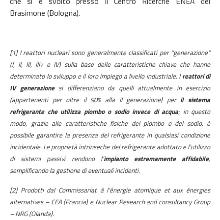
che si è svolto presso il Centro Ricerche ENEA del
Brasimone (Bologna).
[1] I reattori nucleari sono generalmente classificati per “generazione”
(I, II, III, III+ e IV) sulla base delle caratteristiche chiave che hanno
determinato lo sviluppo e il loro impiego a livello industriale. I
reattori di
IV generazione
si differenziano da quelli attualmente in esercizio
(appartenenti per oltre il 90% alla II generazione) per
il sistema
refrigerante che utilizza piombo o sodio invece di acqua
; in questo
modo, grazie alle caratteristiche fisiche del piombo o del sodio, è
possibile garantire la presenza del refrigerante in qualsiasi condizione
incidentale. Le proprietà intrinseche del refrigerante adottato e l’utilizzo
di sistemi passivi rendono l’
impianto estremamente affidabile
,
semplificando la gestione di eventuali incidenti.
[2] Prodotti dal Commissariat à l’énergie atomique et aux énergies
alternatives – CEA (Francia) e Nuclear Research and consultancy Group
– NRG (Olanda).