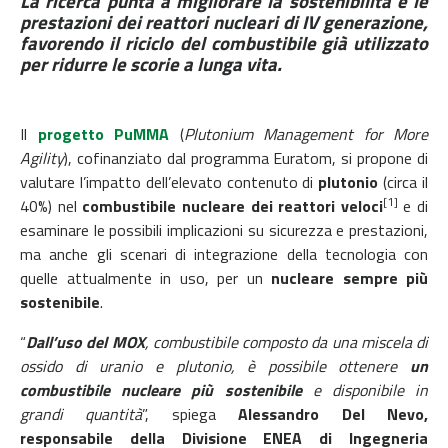
La ricerca punta a migliorare la sostenibilità e le
prestazioni dei reattori nucleari di IV generazione,
favorendo il riciclo del combustibile già utilizzato
per ridurre le scorie a lunga vita.
Il
progetto PuMMA
(
Plutonium Management for More
Agility
), cofinanziato dal programma Euratom, si propone di
valutare l’impatto dell’elevato contenuto di
plutonio
(circa il
[1]
40%) nel
combustibile nucleare dei reattori veloci
e di
esaminare le possibili implicazioni su sicurezza e prestazioni,
ma anche gli scenari di integrazione della tecnologia con
quelle attualmente in uso, per un
nucleare sempre più
sostenibile
.
“
Dall’uso del MOX
, combustibile composto da una miscela di
ossido di uranio e plutonio, è possibile ottenere
un
combustibile nucleare più sostenibile
e disponibile in
grandi quantità
”, spiega
Alessandro Del Nevo,
responsabile della Divisione ENEA di Ingegneria