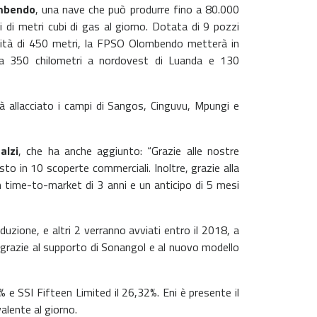
mbendo
, una nave che può produrre fino a 80.000
ni di metri cubi di gas al giorno. Dotata di 9 pozzi
ndità di 450 metri, la FPSO Olombendo metterà in
 a 350 chilometri a nordovest di Luanda e 130
allacciato i campi di Sangos, Cinguvu, Mpungi e
alzi
, che ha anche aggiunto: “Grazie alle nostre
sto in 10 scoperte commerciali. Inoltre, grazie alla
un time-to-market di 3 anni e un anticipo di 5 mesi
zione, e altri 2 verranno avviati entro il 2018, a
le grazie al supporto di Sonangol e al nuovo modello
 e SSI Fifteen Limited il 26,32%.
Eni è presente il
valente al giorno.