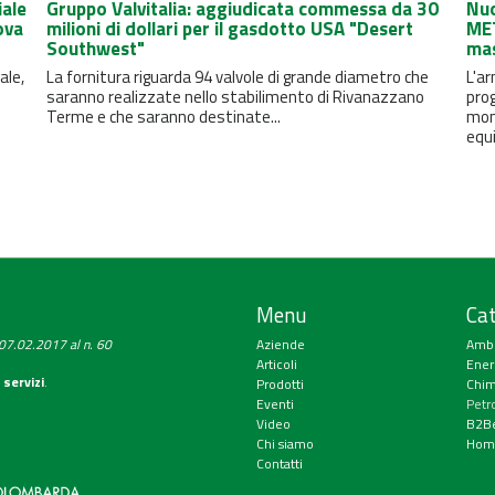
iale
Gruppo Valvitalia: aggiudicata commessa da 30
Nuo
ova
milioni di dollari per il gasdotto USA "Desert
MET
Southwest"
mas
ale,
La fornitura riguarda 94 valvole di grande diametro che
L'ar
saranno realizzate nello stabilimento di Rivanazzano
prog
Terme e che saranno destinate...
moni
equi
Menu
Cat
a 07.02.2017 al n. 60
Aziende
Amb
Articoli
Ener
 servizi
.
Prodotti
Chim
Eventi
Petr
Video
B2Be
Chi siamo
Hom
Contatti