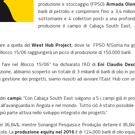
produzione e stoccaggio (FPSO)
Armada Olo
barili di petrolio e comprimere fino a 3,4 milio
sottomarini e 4 collettori posti a una profo
produzione il campo di Cabaça South East,
re a quella del
West Hub Project
, dove la FPSO N’Goma ha già 
locco 15/06 raggiungerà un picco di produzione di 150.000 barili.
 fare nel Blocco 15/06” ha dichiarato l’AD di
Eni Claudio Desc
ne, abbiamo scoperto un totale di 3 miliardi di barili di olio in po
la gestione dei progetti, siamo riusciti ad avviare l’East Hub con 
 dei
campi:
“Con Cabaça South East salgono a 5 i campi già in produ
tti all’avanguardia in Angola e nel mondo. Tutto ciò è stato possibi
iù parte attiva nello sviluppo integrato dei progetti.”
el 36,84%, mentre Sonangol Pesquisa e Produção detiene il 36,84%
gola. La
produzione equity nel 2016
è di 124.000 barili di olio equi