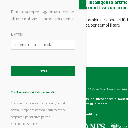
Turck Banner Italia porta l’intelligenza artific
direttamente sulla linea produttiva con la nu
Rimani sempre aggiornato con le
telecamera TIV
ultime notizie e i prossimi eventi.
TIV - TURCK Intelligent Vision combina visione artifici
AI e potenza di calcolo integrata per semplificare il
controllo qualità, il...
E-mail
IndustryChemistry
Testata giornalistica registrata presso il Tribunale di Milano in dat
Trattamento dei dati personali
Se vuoi diventare nostro inserzionista, dai un’occhiata ai
nostri
Con la sottoscrizione della presente, l’utente
Scarica il mediakit
per maggiori dettagli in merito.
presta il proprio consenso al trattamento dei
La nostra certificazione
CSST WebAuditing
propri dati personali da parte di
Editrice Industriale Srl.
Editrice Industriale è associata a: