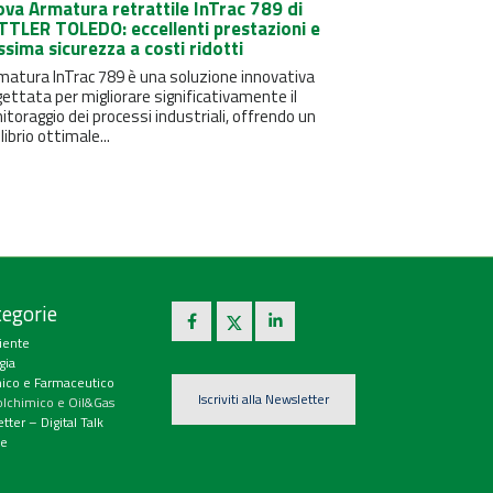
va Armatura retrattile InTrac 789 di
TLER TOLEDO: eccellenti prestazioni e
sima sicurezza a costi ridotti
matura InTrac 789 è una soluzione innovativa
ettata per migliorare significativamente il
toraggio dei processi industriali, offrendo un
librio ottimale...
egorie
iente
gia
ico e Farmaceutico
Iscriviti alla Newsletter
olchimico e Oil&Gas
tter – Digital Talk
e