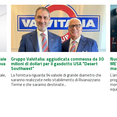
iale
Gruppo Valvitalia: aggiudicata commessa da 30
Nuo
ova
milioni di dollari per il gasdotto USA "Desert
MET
Southwest"
mas
ale,
La fornitura riguarda 94 valvole di grande diametro che
L'ar
saranno realizzate nello stabilimento di Rivanazzano
prog
Terme e che saranno destinate...
moni
equi