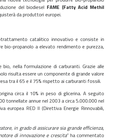
oduzione del biodiesel
FAME (Fatty Acid Methil
acquisterà da produttori europei.
otrattamento catalitico innovativo e consiste in
rre bio-propanolo a elevato rendimento e purezza,
, nella formulazione di carburanti. Grazie alle
anolo risulta essere un componente di grande valore
 tra il 65 e il 75% rispetto ai carburanti fossili.
origina circa il 10% in peso di glicerina. A seguito
.000 tonnellate annue nel 2003 a circa 5.000.000 nel
va europea RED II (Direttiva Energie Rinnovabili,
atore, in grado di assicurare sia grande efficienza,
motore di innovazione e crescita
” ha commentato