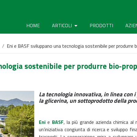
HOME
ARTICOLI
PRODOTTI
AZIE
Eni e BASF sviluppano una tecnologia sostenibile per produrre bi
ologia sostenibile per produrre bio-propa
La tecnologia innovativa, in linea con i
la glicerina, un sottoprodotto della p
Eni
e
BASF
, la più grande azienda chimica a
un’iniziativa congiunta di ricerca e sviluppo fi
trasporti. La cooperazione mira a sviluppare