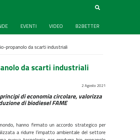
NDE
EVENTI
VIDEO
B2BETTER
o-propanolo da scarti industriali
nolo da scarti industriali
2 Agosto 2021
 principi di economia circolare, valorizza
roduzione di biodiesel FAME
l mondo, hanno firmato un accordo strategico per
nalizzata a ridurre l’impatto ambientale del settore
 una nuova tecnologia per produrre bio-propanolo