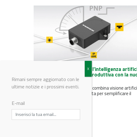
Turck Banner Italia porta l’intelligenza artific
direttamente sulla linea produttiva con la nu
Rimani sempre aggiornato con le
telecamera TIV
ultime notizie e i prossimi eventi.
TIV - TURCK Intelligent Vision combina visione artifici
AI e potenza di calcolo integrata per semplificare il
controllo qualità, il...
E-mail