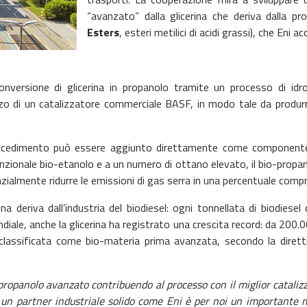
“avanzato” dalla glicerina che deriva dalla pr
Esters
, esteri metilici di acidi grassi), che Eni 
onversione di glicerina in propanolo tramite un processo di idr
izzo di un catalizzatore commerciale BASF, in modo tale da produ
cedimento può essere aggiunto direttamente come componente bio
venzionale bio-etanolo e a un numero di ottano elevato, il bio-prop
almente ridurre le emissioni di gas serra in una percentuale compresa
a deriva dall’industria del biodiesel: ogni tonnellata di biodiesel 
ondiale, anche la glicerina ha registrato una crescita record: da 200
 classificata come bio-materia prima avanzata, secondo la diretti
propanolo avanzato contribuendo al processo con il miglior catalizz
n un partner industriale solido come Eni è per noi un importante 