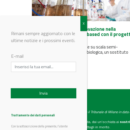
Covestro promuove l'innovazione nella
Rimani sempre aggiornato con le
produzione di anilina bio-based con il proget
Bio4PURConti
ultime notizie e i prossimi eventi.
Il progetto mira alla produzione su scala semi-
industriale di anilina di origine biologica, un sostituto
E-mail
diretto a basse emissioni di...
IndustryChemistry
Testata giornalistica registrata presso il Tribunale di Milano in dat
Trattamento dei dati personali
Se vuoi diventare nostro inserzionista, dai un’occhiata ai
nostri
Con la sottoscrizione della presente, l’utente
Scarica il mediakit
per maggiori dettagli in merito.