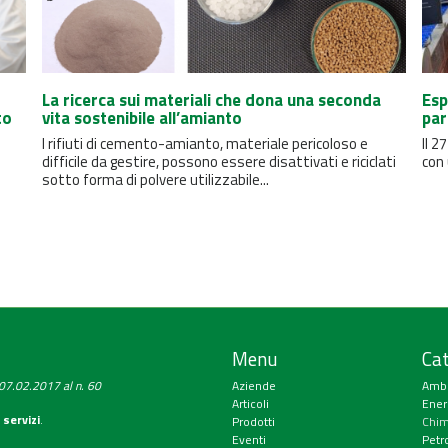
La ricerca sui materiali che dona una seconda
Esp
to
vita sostenibile all’amianto
par
I rifiuti di cemento-amianto, materiale pericoloso e
Il 2
difficile da gestire, possono essere disattivati ​​e riciclati
con 
sotto forma di polvere utilizzabile...
Menu
Cat
a 07.02.2017 al n. 60
Aziende
Amb
Articoli
Ener
 servizi
.
Prodotti
Chim
Eventi
Petr