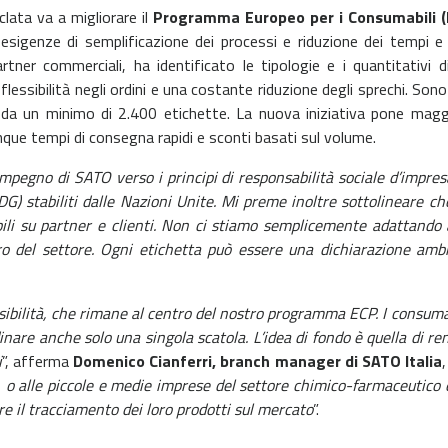
clata va a migliorare il
Programma Europeo per i Consumabili (
esigenze di semplificazione dei processi e riduzione dei tempi e c
artner commerciali, ha identificato le tipologie e i quantitativi
lessibilità negli ordini e una costante riduzione degli sprechi. Son
 da un minimo di 2.400 etichette. La nuova iniziativa pone maggi
ue tempi di consegna rapidi e sconti basati sul volume.
impegno di SATO verso i principi di responsabilità sociale d’impres
SDG) stabiliti dalle Nazioni Unite. Mi preme inoltre sottolineare c
ibili su partner e clienti. Non ci stiamo semplicemente adattand
ro del settore. Ogni etichetta può essere una dichiarazione ambi
essibilità, che rimane al centro del nostro programma ECP. I consu
dinare anche solo una singola scatola. L’idea di fondo è quella di 
i
”, afferma
Domenico Cianferri, branch manager di SATO Italia
,
o alle piccole e medie imprese del settore chimico-farmaceutico e 
e il tracciamento dei loro prodotti sul mercato
”.