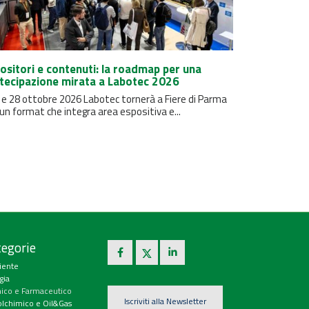
ositori e contenuti: la roadmap per una
tecipazione mirata a Labotec 2026
7 e 28 ottobre 2026 Labotec tornerà a Fiere di Parma
un format che integra area espositiva e...
egorie
iente
gia
ico e Farmaceutico
Iscriviti alla Newsletter
olchimico e Oil&Gas