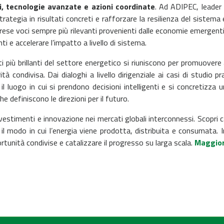
i, tecnologie avanzate e azioni coordinate
.
Ad ADIPEC, leader p
trategia in risultati concreti e rafforzare la resilienza del sistem
mprese voci sempre più rilevanti provenienti dalle economie emerge
ti e accelerare l’impatto a livello di sistema.
i più brillanti del settore energetico si riuniscono per promuovere
tà condivisa. Dai dialoghi a livello dirigenziale ai casi di studio p
il luogo in cui si prendono decisioni intelligenti e si concretizza u
he definiscono le direzioni per il futuro.
investimenti e innovazione nei mercati globali interconnessi.
Scopri c
il modo in cui l’energia viene prodotta, distribuita e consumata.
I
rtunità condivise e catalizzare il progresso su larga scala.
Maggiori