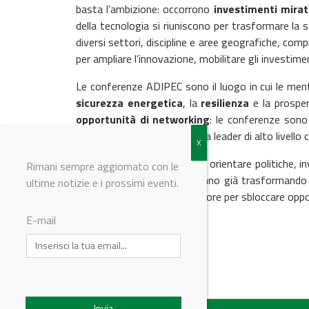
basta l’ambizione: occorrono
investimenti mirat
della tecnologia si riuniscono per trasformare la s
diversi settori, discipline e aree geografiche, co
per ampliare l’innovazione, mobilitare gli investimen
Le conferenze ADIPEC sono il luogo in cui le ment
sicurezza energetica
, la
resilienza
e la prosperi
opportunità di networking
: le conferenze sono 
energetico globale. Unisciti a leader di alto livello c
Acquisisci conoscenze utili a orientare politiche, 
Rimani sempre aggiornato con le
e strumenti pratici che stanno già trasformando 
ultime notizie e i prossimi eventi.
lungo tutta la catena del valore per sbloccare oppo
E-mail
© Riproduzione riservata