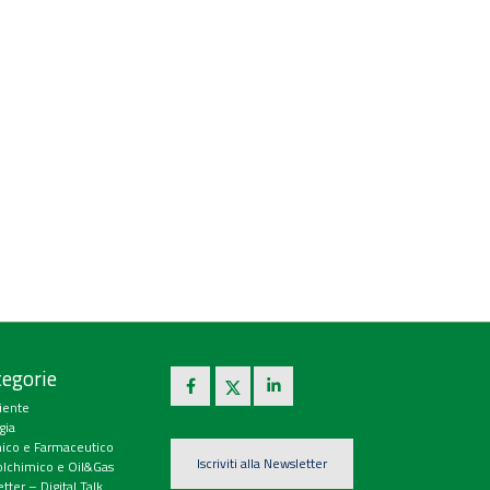
egorie
iente
gia
ico e Farmaceutico
Iscriviti alla Newsletter
olchimico e Oil&Gas
tter – Digital Talk