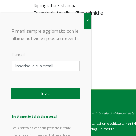
Riprografia / stampa
Tecnologia tessile / fibre chimiche
Trattamento delle acque
Rimani sempre aggiornato con le
ultime notizie e i prossimi eventi.
E-mail
© Riproduzione riservata
IndustryChemistry
Testata giornalistica registrata presso il Tribunale di Milano in dat
Trattamento dei dati personali
Se vuoi diventare nostro inserzionista, dai un’occhiata ai
nostri
Con la sottoscrizione della presente, l’utente
Scarica il mediakit
per maggiori dettagli in merito.
presta il proprio consenso al trattamento dei