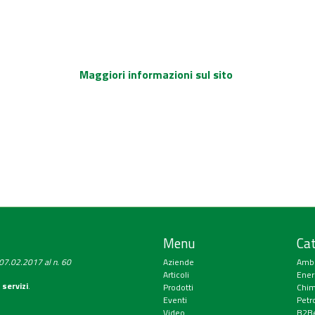
Maggiori informazioni sul sito
Menu
Cat
a 07.02.2017 al n. 60
Aziende
Amb
Articoli
Ener
 servizi
.
Prodotti
Chim
Eventi
Petr
Video
B2Be