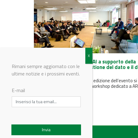
Clean Lab 2024: Annex 1, AI a supporto della
Rimani sempre aggiornato con le
cleaning validation, la gestione del dato e il 
protection integrity
ultime notizie e i prossimi eventi.
In occasione della tredicesima edizione dell’evento si
svolgerà in live streaming un workshop dedicato a AR
E-mail
VR nel training...