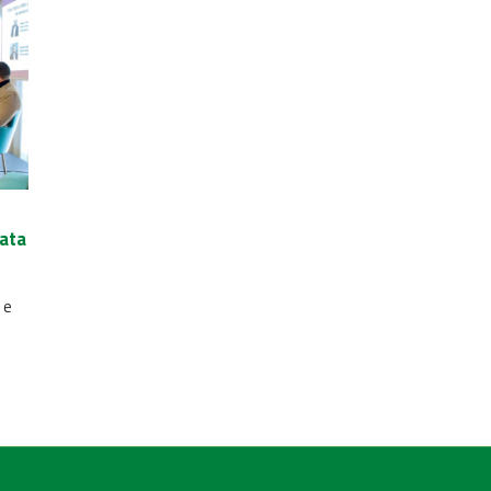
data
 e