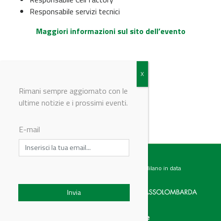
Responsabile servizi tecnici
Maggiori informazioni sul sito dell’evento
Rimani sempre aggiornato con le
ultime notizie e i prossimi eventi.
© Riproduzione riservata
E-mail
Testata giornalistica registrata presso il Tribunale di Milano in data
07.02.2017 al n. 60 Editrice Industriale è associata a:
Menu
Categorie