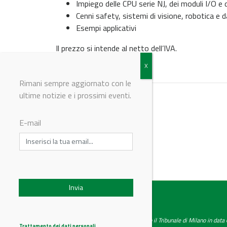
Impiego delle CPU serie NJ, dei moduli I/O 
Cenni safety, sistemi di visione, robotica e
Esempi applicativi
Il prezzo si intende al netto dell’IVA.
Rimani sempre aggiornato con le
ultime notizie e i prossimi eventi.
Torna agli eventi
E-mail
© Riproduzione riservata
IndustryChemistry
Testata giornalistica registrata presso il Tribunale di Milano in dat
Trattamento dei dati personali