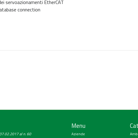
e dei servoazionamenti EtherCAT
 database connection
Menu
Cat
a 07.02.2017 al n. 60
Aziende
Amb