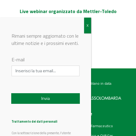
Live webinar organizzato da Mettler-Toledo
Rimani sempre aggiornato con le
ultime notizie e i prossimi eventi.
© Riproduzione riservata
E-mail
Testata giornalistica registrata presso il Tribunale di Milano in data
07.02.2017 al n. 60 Editrice Industriale è associata a:
Menu
Categorie
Chi siamo
Ambiente
Trattamento dei dati personali
Articoli
Chimico e Farmaceutico
Prodotti
Energia
Con la sottoscrizione della presente, l’utente
Aziende
Petrolchimico e Oil&Gas