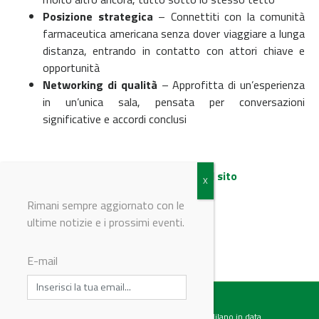
Posizione strategica
– Connettiti con la comunità
farmaceutica americana senza dover viaggiare a lunga
distanza, entrando in contatto con attori chiave e
opportunità
Networking di qualità
– Approfitta di un’esperienza
in un’unica sala, pensata per conversazioni
significative e accordi conclusi
Maggiori informazioni sul sito
Rimani sempre aggiornato con le
ultime notizie e i prossimi eventi.
© Riproduzione riservata
E-mail
Testata giornalistica registrata presso il Tribunale di Milano in data