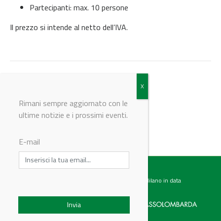
Partecipanti: max. 10 persone
Il prezzo si intende al netto dell’IVA.
Torna agli eventi
Rimani sempre aggiornato con le
ultime notizie e i prossimi eventi.
© Riproduzione riservata
E-mail
Testata giornalistica registrata presso il Tribunale di Milano in data
07.02.2017 al n. 60 Editrice Industriale è associata a: