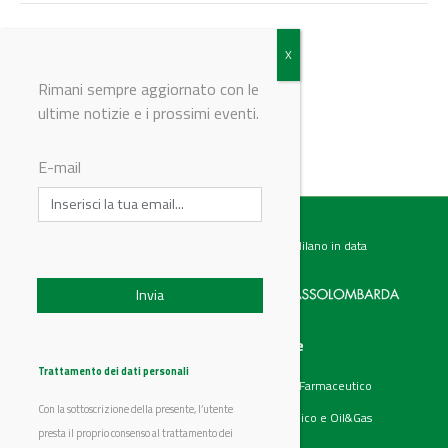
Torna agli eventi
Rimani sempre aggiornato con le
ultime notizie e i prossimi eventi.
© Riproduzione riservata
E-mail
Testata giornalistica registrata presso il Tribunale di Milano in data
07.02.2017 al n. 60 Editrice Industriale è associata a:
Menu
Categorie
Chi siamo
Ambiente
Trattamento dei dati personali
Articoli
Chimico e Farmaceutico
Prodotti
Energia
Con la sottoscrizione della presente, l’utente
Aziende
Petrolchimico e Oil&Gas
Eventi
presta il proprio consenso al trattamento dei