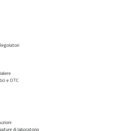
Regolatori
:
aliere
tici e OTC
luzioni
iature di laboratorio