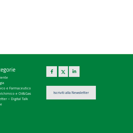
egorie
iente
gia
ico e Farmaceutico
Iscriviti alla Newsletter
olchimico e Oil&Gas
tter – Digital Talk
e