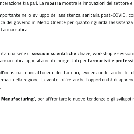
interazione tra pari. La
mostra
mostra le innovazioni del settore e g
portante nello sviluppo dell’assistenza sanitaria post-COVID, con
olitica del governo in Medio Oriente per quanto riguarda l’assiste
ia farmaceutica.
nta una serie di
sessioni scientifiche
chiave, workshop e sessioni
 farmaceutica appositamente progettati per
farmacisti e professi
l’industria manifatturiera dei farmaci, evidenziando anche le 
armaci nella regione. L’evento offre anche l’opportunità di appren
.
& Manufacturing
“, per affrontare le nuove tendenze e gli sviluppi