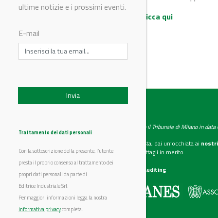
ultime notizie e i prossimi eventi.
Per maggiori informazioni
clicca qui
E-mail
© Riproduzione riservata
IndustryChemistry
Testata giornalistica registrata presso il Tribunale di Milano in dat
Trattamento dei dati personali
Se vuoi diventare nostro inserzionista, dai un’occhiata ai
nostri
Con la sottoscrizione della presente, l’utente
Scarica il mediakit
per maggiori dettagli in merito.
presta il proprio consenso al trattamento dei
La nostra certificazione
CSST WebAuditing
propri dati personali da parte di
Editrice Industriale Srl.
Editrice Industriale è associata a:
Per maggiori informazioni legga la nostra
informativa privacy
completa.