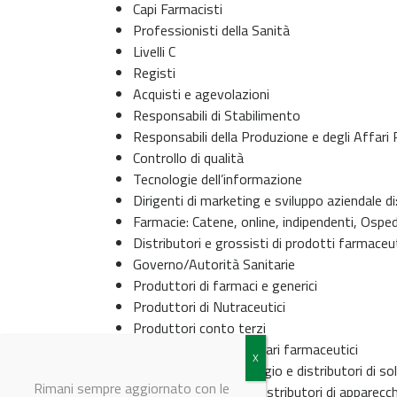
Capi Farmacisti
Professionisti della Sanità
Livelli C
Registi
Acquisti e agevolazioni
Responsabili di Stabilimento
Responsabili della Produzione e degli Affari 
Controllo di qualità
Tecnologie dell’informazione
Dirigenti di marketing e sviluppo aziendale di
Farmacie: Catene, online, indipendenti, Osped
Distributori e grossisti di prodotti farmaceu
Governo/Autorità Sanitarie
Produttori di farmaci e generici
Produttori di Nutraceutici
Produttori conto terzi
Distributori di macchinari farmaceutici
Prodotti per l’imballaggio e distributori di so
Rimani sempre aggiornato con le
API e materie prime Distributori di apparecch