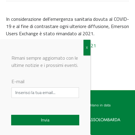
In considerazione dell’emergenza sanitaria dovuta al COVID-
19 e al fine di contrastare ogni ulteriore diffusione, Emerson
Users Exchange è stato rimandato al 2021.
Clicca qui per l’edizione 2021
Rimani sempre aggiornato con le
ultime notizie e i prossimi eventi.
© Riproduzione riservata
E-mail
Testata giornalistica registrata presso il Tribunale di Milano in data
07.02.2017 al n. 60 Editrice Industriale è associata a:
Menu
Categorie