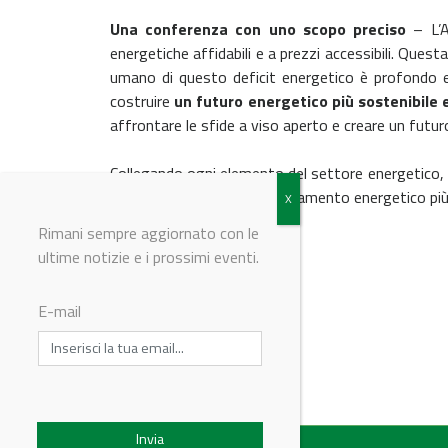
Una conferenza con uno scopo preciso
– L’A
energetiche affidabili e a prezzi accessibili. Ques
umano di questo deficit energetico è profondo e 
costruire
un futuro energetico più sostenibile e
affrontare le sfide a viso aperto e creare un futuro
Collegando ogni elemento del settore energetico, s
costruendo un approvvigionamento energetico più sos
Rimani sempre aggiornato con le
ultime notizie e i prossimi eventi.
E-mail
© Riproduzione riservata