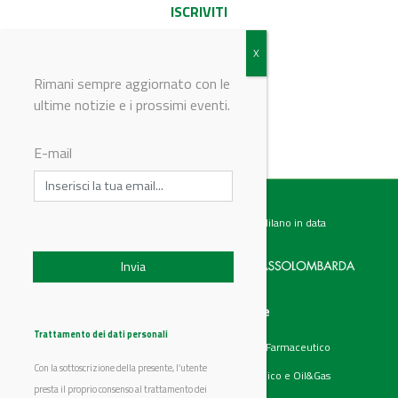
ISCRIVITI
Rimani sempre aggiornato con le
ultime notizie e i prossimi eventi.
© Riproduzione riservata
E-mail
Testata giornalistica registrata presso il Tribunale di Milano in data
07.02.2017 al n. 60 Editrice Industriale è associata a:
Menu
Categorie
Chi siamo
Ambiente
Trattamento dei dati personali
Articoli
Chimico e Farmaceutico
Prodotti
Energia
Con la sottoscrizione della presente, l’utente
Aziende
Petrolchimico e Oil&Gas
Eventi
presta il proprio consenso al trattamento dei