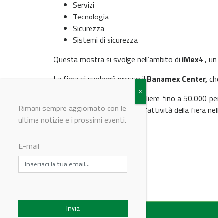
Servizi
Tecnologia
Sicurezza
Sistemi di sicurezza
Questa mostra si svolge nell’ambito di
iMex4
, un
La fiera si svolgerà presso il
Banamex Center,
ch
Con la sua capacità di accogliere fino a 50.000 
Rimani sempre aggiornato con le
del Messico è l’epicentro dell’attività della fiera ne
ultime notizie e i prossimi eventi.
E-mail
© Riproduzione riservata