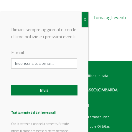
Torna agli eventi
Rimani sempre aggiornato con le
ultime notizie e i prossimi eventi.
© Riproduzione riservata
E-mail
Testata giornalistica registrata presso il Tribunale di Milano in data
07.02.2017 al n. 60 Editrice Industriale è associata a:
Menu
Categorie
Chi siamo
Ambiente
Trattamento dei dati personali
Articoli
Chimico e Farmaceutico
Prodotti
Energia
Con la sottoscrizione della presente, l’utente
Aziende
Petrolchimico e Oil&Gas
Eventi
presta il proprio consenso al trattamento dei