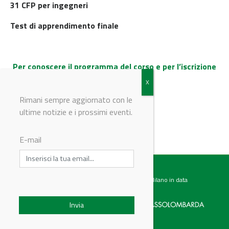
31 CFP per ingegneri
Test di apprendimento finale
Per conoscere il programma del corso e per l’iscrizione
clicca qui
Rimani sempre aggiornato con le
ultime notizie e i prossimi eventi.
© Riproduzione riservata
E-mail
Testata giornalistica registrata presso il Tribunale di Milano in data
07.02.2017 al n. 60 Editrice Industriale è associata a: