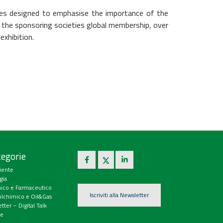
ities designed to emphasise the importance of the
d the sponsoring societies global membership, over
exhibition.
egorie
iente
gia
ico e Farmaceutico
Iscriviti alla Newsletter
olchimico e Oil&Gas
tter – Digital Talk
e