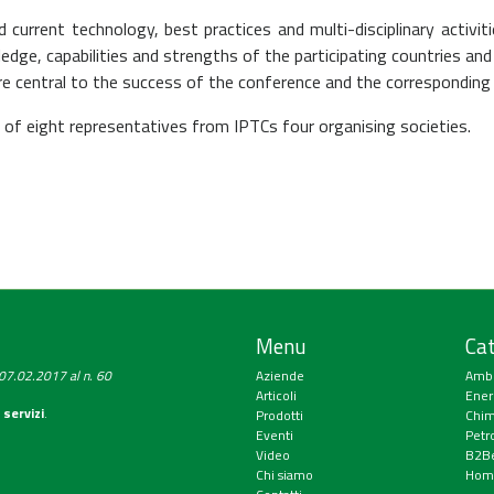
current technology, best practices and multi-disciplinary activ
edge, capabilities and strengths of the participating countries an
re central to the success of the conference and the corresponding 
of eight representatives from IPTCs four organising societies.
Menu
Cat
a 07.02.2017 al n. 60
Aziende
Amb
Articoli
Ener
 servizi
.
Prodotti
Chim
Eventi
Petr
Video
B2Be
Chi siamo
Hom