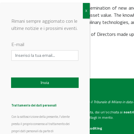
IPTC is focused on the dissemination of new and 
value chain and maximising asset value. The knowl
Rimani sempre aggiornato con le
the spectrum of multi-disciplinary technologies, a
ultime notizie e i prossimi eventi.
IPTC is governed by a Board of Directors made up 
E-mail
© Riproduzione riservata
IndustryChemistry
Testata giornalistica registrata presso il Tribunale di Milano in dat
Trattamento dei dati personali
Se vuoi diventare nostro inserzionista, dai un’occhiata ai
nostri
Con la sottoscrizione della presente, l’utente
Scarica il mediakit
per maggiori dettagli in merito.
presta il proprio consenso al trattamento dei
La nostra certificazione
CSST WebAuditing
propri dati personali da parte di