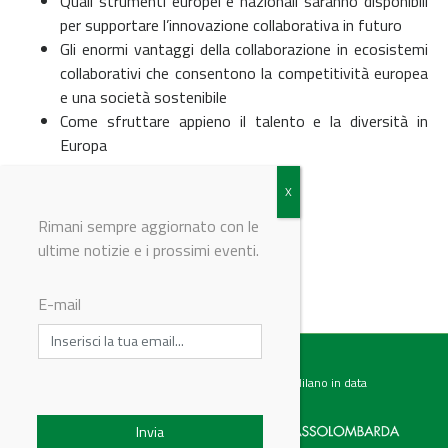
Quali strumenti europei e nazionali saranno disponibili
per supportare l’innovazione collaborativa in futuro
Gli enormi vantaggi della collaborazione in ecosistemi
collaborativi che consentono la competitività europea
e una società sostenibile
Come sfruttare appieno il talento e la diversità in
Europa
REGISTRATI
Rimani sempre aggiornato con le
ultime notizie e i prossimi eventi.
© Riproduzione riservata
E-mail
Testata giornalistica registrata presso il Tribunale di Milano in data
07.02.2017 al n. 60 Editrice Industriale è associata a: