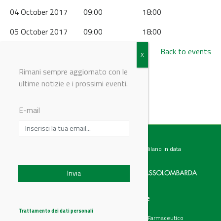
04 October 2017 09:00 18:00
05 October 2017 09:00 18:00
Back to events
Rimani sempre aggiornato con le
ultime notizie e i prossimi eventi.
© Riproduzione riservata
E-mail
Testata giornalistica registrata presso il Tribunale di Milano in data
07.02.2017 al n. 60 Editrice Industriale è associata a:
Menu
Categorie
Chi siamo
Ambiente
Trattamento dei dati personali
Articoli
Chimico e Farmaceutico