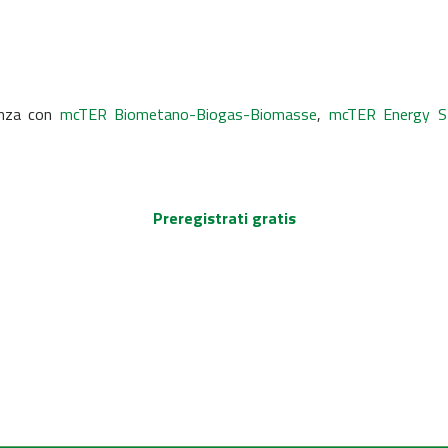
anza con
mcTER Biometano-Biogas-Biomasse
,
mcTER Energy St
Preregistrati gratis