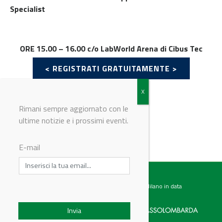
Specialist
ORE 15.00 – 16.00 c/o LabWorld Arena di Cibus Tec
< REGISTRATI GRATUITAMENTE >
Rimani sempre aggiornato con le
ultime notizie e i prossimi eventi.
© Riproduzione riservata
E-mail
Testata giornalistica registrata presso il Tribunale di Milano in data
07.02.2017 al n. 60 Editrice Industriale è associata a: