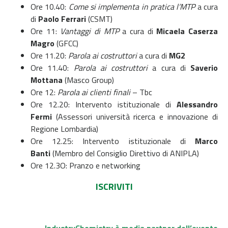
Ore 10.40:
Come si implementa in pratica l’MTP
a cura
di
Paolo Ferrari
(CSMT)
Ore 11:
Vantaggi di MTP
a cura di
Micaela Caserza
Magro
(GFCC)
Ore 11.20:
Parola ai costruttori
a cura di
MG2
Ore 11.40:
Parola ai costruttori
a cura di
Saverio
Mottana
(Masco Group)
Ore 12:
Parola ai clienti finali
– Tbc
Ore 12.20: Intervento istituzionale di
Alessandro
Fermi
(Assessori università ricerca e innovazione di
Regione Lombardia)
Ore 12.25: Intervento istituzionale di
Marco
Banti
(Membro del Consiglio Direttivo di ANIPLA)
Ore 12.3O: Pranzo e networking
ISCRIVITI
IndustryChemistry è media partner dell’evento