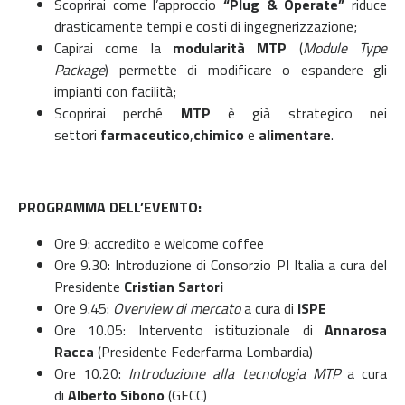
Scoprirai come l’approccio
“Plug & Operate”
riduce
drasticamente tempi e costi di ingegnerizzazione;
Capirai come la
modularità MTP
(
Module Type
Package
) permette di modificare o espandere gli
impianti con facilità;
Scoprirai perché
MTP
è già strategico nei
settori
farmaceutico
,
chimico
e
alimentare
.
PROGRAMMA DELL’EVENTO:
Ore 9: accredito e welcome coffee
Ore 9.30: Introduzione di Consorzio PI Italia a cura del
Presidente
Cristian Sartori
Ore 9.45:
Overview di mercato
a cura di
ISPE
Ore 10.05: Intervento istituzionale
di
Annarosa
Racca
(Presidente Federfarma Lombardia)
Ore 10.20:
Introduzione alla tecnologia MTP
a cura
di
Alberto Sibono
(GFCC)