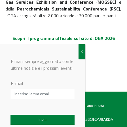
Gas Services Exhibition and Conference
(
MOGSEC)
e
della
Petrochemicals Sustainability Conference (PSC)
,
l’OGA accoglierà oltre 2.000 aziende e 30.000 partecipanti.
Scopri il programma ufficiale sul sito di OGA 2026
Rimani sempre aggiornato con le
ultime notizie e i prossimi eventi.
© Riproduzione riservata
E-mail
Testata giornalistica registrata presso il Tribunale di Milano in data
07.02.2017 al n. 60 Editrice Industriale è associata a: