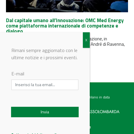
Dal capitale umano all’Innovazione: OMC Med Energy
come piattaforma internazionale di competenze e
dialogo
La diciassettesima edizione della manifestazione, in
programma dall’8 al 10 aprile 2025 al Pala de André di Ravenna,
si concentrerà...
Rimani sempre aggiornato con le
ultime notizie e i prossimi eventi.
E-mail
Testata giornalistica registrata presso il Tribunale di Milano in data
07.02.2017 al n. 60 Editrice Industriale è associata a:
Menu
Categorie