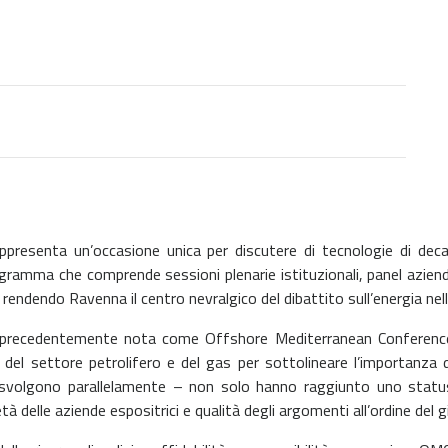
resenta un’occasione unica per discutere di tecnologie di decar
ogramma che comprende sessioni plenarie istituzionali, panel aziendal
endendo Ravenna il centro nevralgico del dibattito sull’energia nel
recedentemente nota come Offshore Mediterranean Conference 
del settore petrolifero e del gas per sottolineare l’importanza 
si svolgono parallelamente – non solo hanno raggiunto uno stat
tà delle aziende espositrici e qualità degli argomenti all’ordine del g