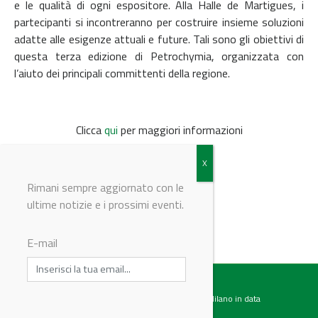
e le qualità di ogni espositore. Alla Halle de Martigues, i
partecipanti si incontreranno per costruire insieme soluzioni
adatte alle esigenze attuali e future. Tali sono gli obiettivi di
questa terza edizione di Petrochymia, organizzata con
l’aiuto dei principali committenti della regione.
Clicca
qui
per maggiori informazioni
Rimani sempre aggiornato con le
ultime notizie e i prossimi eventi.
© Riproduzione riservata
E-mail
Testata giornalistica registrata presso il Tribunale di Milano in data
07.02.2017 al n. 60 Editrice Industriale è associata a: