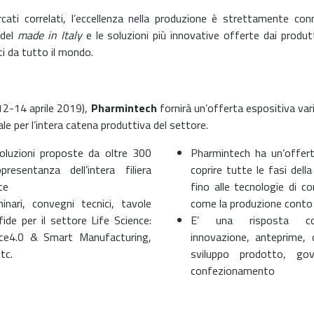
cati correlati, l’eccellenza nella produzione è strettamente co
 del
made in Italy
e le soluzioni più innovative offerte dai produt
i da tutto il mondo.
12-14 aprile 2019),
Pharmintech
fornirà un’offerta espositiva va
ale per l’intera catena produttiva del settore.
soluzioni proposte da oltre 300
Pharmintech ha un’offert
presentanza dell’intera filiera
coprire tutte le fasi dell
ce
fino alle tecnologie di 
nari, convegni tecnici, tavole
come la produzione conto 
fide per il settore Life Science:
E’ una risposta co
ence4.0 & Smart Manufacturing,
innovazione, anteprime
tc.
sviluppo prodotto, go
confezionamento