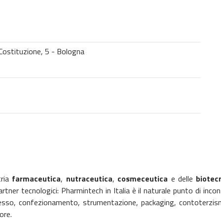
 Costituzione, 5 - Bologna
tria
farmaceutica
,
nutraceutica
,
cosmeceutica
e delle
biotec
rtner tecnologici: Pharmintech in Italia è il naturale punto di incontr
ocesso, confezionamento, strumentazione, packaging, contoterzism
ore.