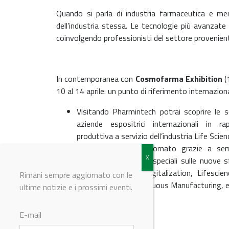
Quando si parla di industria farmaceutica e mer
dell’industria stessa. Le tecnologie più avanzate
coinvolgendo professionisti del settore provenient
In contemporanea con
Cosmofarma Exhibition
(
10 al 14 aprile: un punto di riferimento internazion
Visitando Pharmintech potrai scoprire le 
aziende espositrici internazionali in rap
produttiva a servizio dell’industria Life Scien
Potrai rimanere aggiornato grazie a semi
rotonde ed iniziative speciali sulle nuove s
Data Analytics & Digitalization, Lifesci
Rimani sempre aggiornato con le
Data Integrity, Continuous Manufacturing, e
ultime notizie e i prossimi eventi.
E-mail